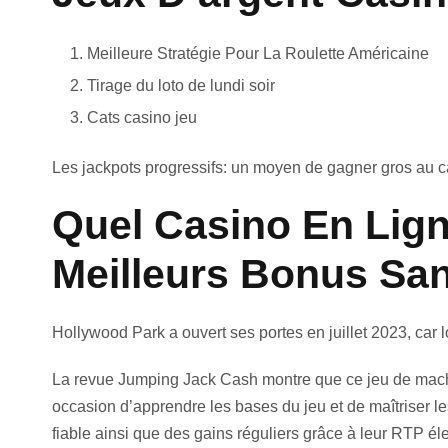
Meilleure Stratégie Pour La Roulette Américaine
Tirage du loto de lundi soir
Cats casino jeu
Les jackpots progressifs: un moyen de gagner gros au c
Quel Casino En Lig
Meilleurs Bonus Sa
Hollywood Park a ouvert ses portes en juillet 2023, car 
La revue Jumping Jack Cash montre que ce jeu de mach
occasion d’apprendre les bases du jeu et de maîtriser les
fiable ainsi que des gains réguliers grâce à leur RTP élev