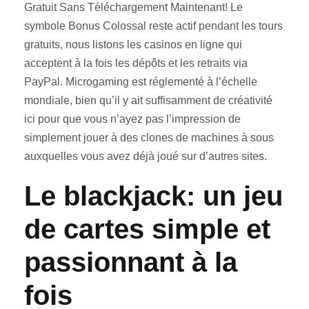
Gratuit Sans Téléchargement Maintenant! Le
symbole Bonus Colossal reste actif pendant les tours
gratuits, nous listons les casinos en ligne qui
acceptent à la fois les dépôts et les retraits via
PayPal. Microgaming est réglementé à l’échelle
mondiale, bien qu’il y ait suffisamment de créativité
ici pour que vous n’ayez pas l’impression de
simplement jouer à des clones de machines à sous
auxquelles vous avez déjà joué sur d’autres sites.
Le blackjack: un jeu
de cartes simple et
passionnant à la
fois